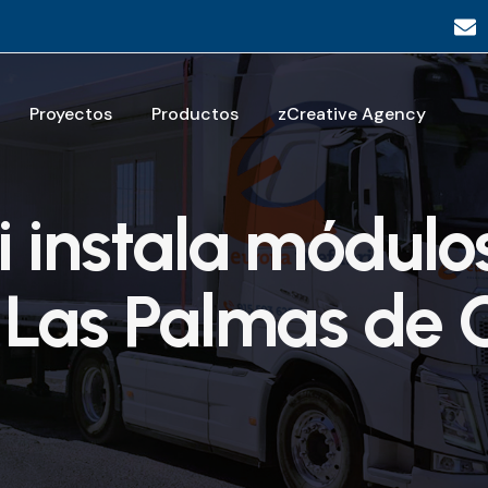
Proyectos
Productos
zCreative Agency
i instala módulo
e Las Palmas de