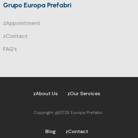
Grupo Europa Prefabri
zAppointment
zContact
FAQ’s
zAbout Us
zOur Services
Copyright @2026 Europa Prefabri.
Blog
zContact