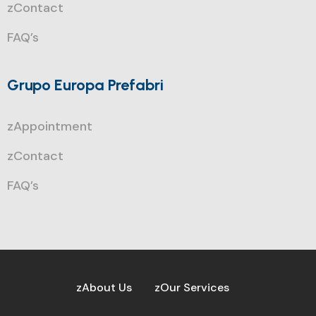
zContact
FAQ’s
Grupo Europa Prefabri
zAppointment
zContact
FAQ’s
zAbout Us
zOur Services