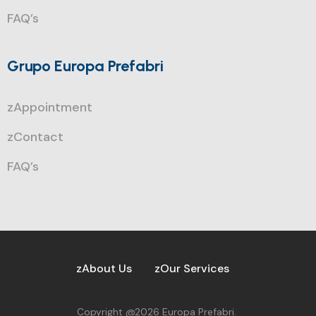
FAQ’s
Grupo Europa Prefabri
zAppointment
zContact
FAQ’s
zAbout Us
zOur Services
Copyright @2026 Europa Prefabri.