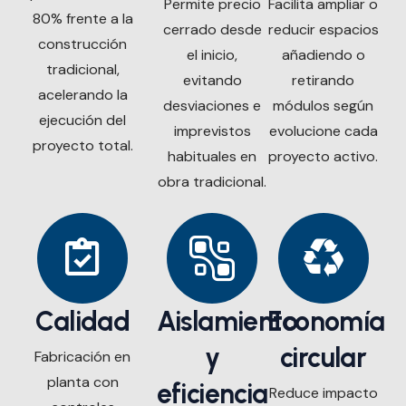
Permite precio
Facilita ampliar o
80% frente a la
cerrado desde
reducir espacios
construcción
el inicio,
añadiendo o
tradicional,
evitando
retirando
acelerando la
desviaciones e
módulos según
ejecución del
imprevistos
evolucione cada
proyecto total.
habituales en
proyecto activo.
obra tradicional.
Calidad
Aislamiento
Economía
y
circular
Fabricación en
planta con
eficiencia
Reduce impacto