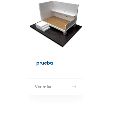
Construcción M
Módulos pre
prueba
Construcción
Módulos prefa
Los módulos
Ver más
prefabricados
solución rápida
Ver más