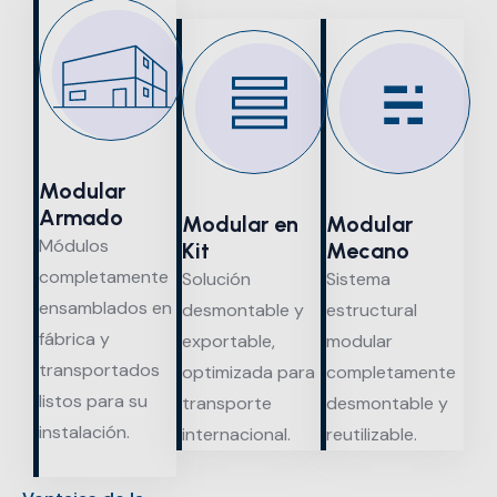
Modular
Armado
Modular en
Modular
Módulos
Kit
Mecano
completamente
Solución
Sistema
ensamblados en
desmontable y
estructural
fábrica y
exportable,
modular
transportados
optimizada para
completamente
listos para su
transporte
desmontable y
instalación.
internacional.
reutilizable.