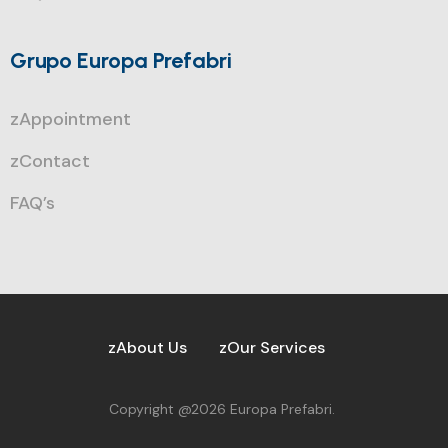
Grupo Europa Prefabri
zAppointment
zContact
FAQ’s
zAbout Us
zOur Services
Copyright @2026 Europa Prefabri.