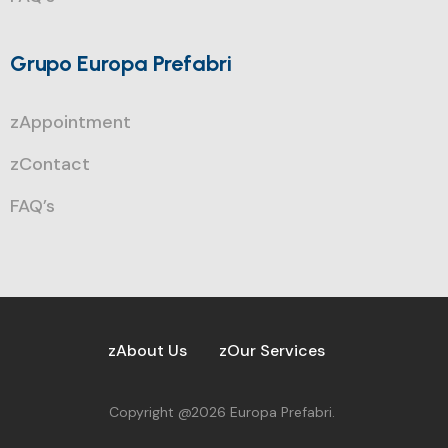
Grupo Europa Prefabri
zAppointment
zContact
FAQ’s
zAbout Us
zOur Services
Copyright @2026 Europa Prefabri.