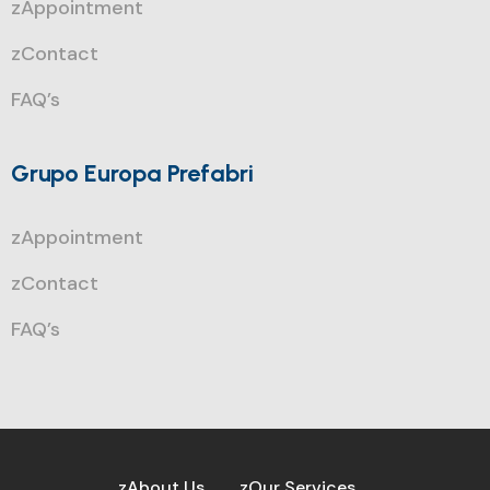
zAppointment
zContact
FAQ’s
Grupo Europa Prefabri
zAppointment
zContact
FAQ’s
zAbout Us
zOur Services